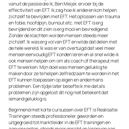
vanuit de passie die ik, Ben Meijer, ervoer bij de
effectiviteit van EFT. Ik zag hoe ik anderen kon helpen
zichzelf te bevrijden met EFT. Het oplossen van trauma
en fobie, hoofdpijn, burnout etc. met EFT is erg
bevrijdend en dit zien is erg mooi en bevredigend.
Zonder de klachten worden mensen steeds meer
zichzelf. Ik was erg vol van EFT en wilde dat delen met
de hele wereld. Ik was er van overtuigd dat veel meer
mensen eenvoudig EFT konden leren en al snel wilde ik
ook mensen helpen om om als coach of therapeut met
EFT te werken. Mijn doel was mensen gelukkig te
maken door ze te helpen zelfredzaam te worden in het
EFT kunnen toepassen op eigen en andermans
problemen. Een tijdje later besefte ik me dat als
problemen zijn opgelost dit nog niet betekent dat
iemand gelukkig is.
Beginnend met korte cursussen over EFT is Realisatie
Trainingen steeds professioneler geworden en
uitgegroeid tot marktleider in de EFT trainingen en
aanverwanten, steeds meer gericht op lesgeven aan