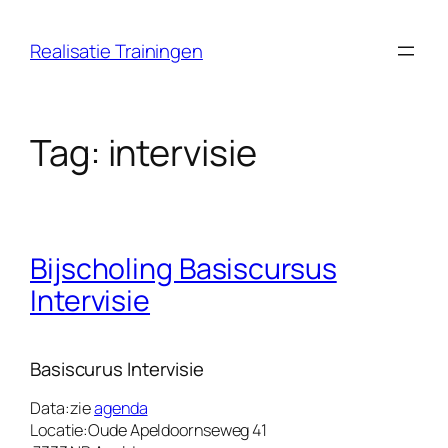
Ga
naar
Realisatie Trainingen
de
inhoud
Tag:
intervisie
Bijscholing Basiscursus
Intervisie
Basiscurus Intervisie
Data:
zie
agenda
Locatie:
Oude Apeldoornseweg 41