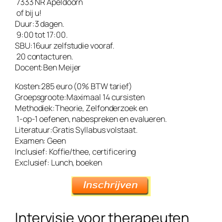
7333 NR Apeldoorn
of bij u!
Duur:
3 dagen.
9:00 tot 17:00.
SBU:
16uur zelfstudie vooraf.
20 contacturen.
Docent:
Ben Meijer
Kosten:
285 euro (0% BTW tarief)
Groepsgroote:
Maximaal 14 cursisten
Methodiek:
Theorie, Zelfonderzoek en
1-op-1 oefenen, nabespreken en evalueren.
Literatuur:
Gratis Syllabus volstaat.
Examen:
Geen
Inclusief:
Koffie/thee, certificering
Exclusief:
Lunch, boeken
Intervisie voor therapeuten