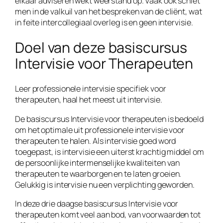
elkaar adviseren wekt weerstand op. Vaak ook schiet
men in de valkuil van het bespreken van de cliënt, wat
in feite intercollegiaal overleg is en geen intervisie.
Doel van deze basiscursus
Intervisie voor Therapeuten
Leer professionele intervisie specifiek voor
therapeuten, haal het meest uit intervisie.
De basiscursus Intervisie voor therapeuten is bedoeld
om het optimale uit professionele intervisie voor
therapeuten te halen. Als intervisie goed word
toegepast, is intervisie een uiterst krachtig middel om
de persoonlijke intermenselijke kwaliteiten van
therapeuten te waarborgen en te laten groeien.
Gelukkig is intervisie nu een verplichting geworden.
In deze drie daagse basiscursus Intervisie voor
therapeuten komt veel aan bod, van voorwaarden tot