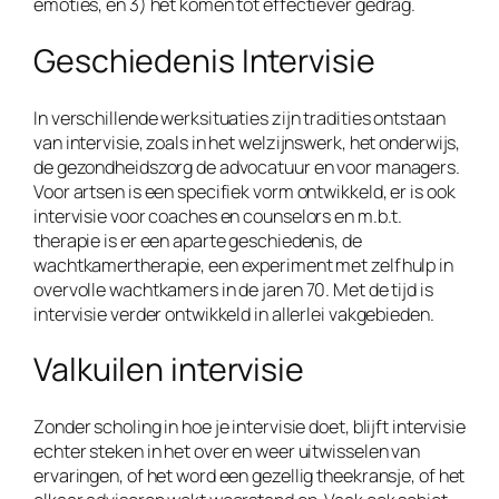
emoties, en 3) het komen tot effectiever gedrag.
Geschiedenis Intervisie
In verschillende werksituaties zijn tradities ontstaan
van intervisie, zoals in het welzijnswerk, het onderwijs,
de gezondheidszorg de advocatuur en voor managers.
Voor artsen is een specifiek vorm ontwikkeld, er is ook
intervisie voor coaches en counselors en m.b.t.
therapie is er een aparte geschiedenis, de
wachtkamertherapie, een experiment met zelfhulp in
overvolle wachtkamers in de jaren 70. Met de tijd is
intervisie verder ontwikkeld in allerlei vakgebieden.
Valkuilen intervisie
Zonder scholing in hoe je intervisie doet, blijft intervisie
echter steken in het over en weer uitwisselen van
ervaringen, of het word een gezellig theekransje, of het