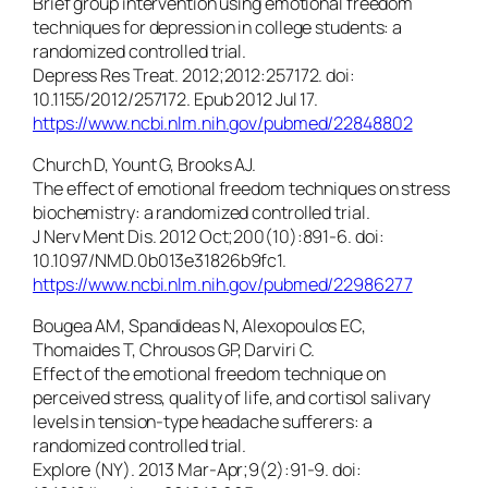
Brief group intervention using emotional freedom
techniques for depression in college students: a
randomized controlled trial.
Depress Res Treat. 2012;2012:257172. doi:
10.1155/2012/257172. Epub 2012 Jul 17.
https://www.ncbi.nlm.nih.gov/pubmed/22848802
Church D, Yount G, Brooks AJ.
The effect of emotional freedom techniques on stress
biochemistry: a randomized controlled trial.
J Nerv Ment Dis. 2012 Oct;200(10):891-6. doi:
10.1097/NMD.0b013e31826b9fc1.
https://www.ncbi.nlm.nih.gov/pubmed/22986277
Bougea AM, Spandideas N, Alexopoulos EC,
Thomaides T, Chrousos GP, Darviri C.
Effect of the emotional freedom technique on
perceived stress, quality of life, and cortisol salivary
levels in tension-type headache sufferers: a
randomized controlled trial.
Explore (NY). 2013 Mar-Apr;9(2):91-9. doi: