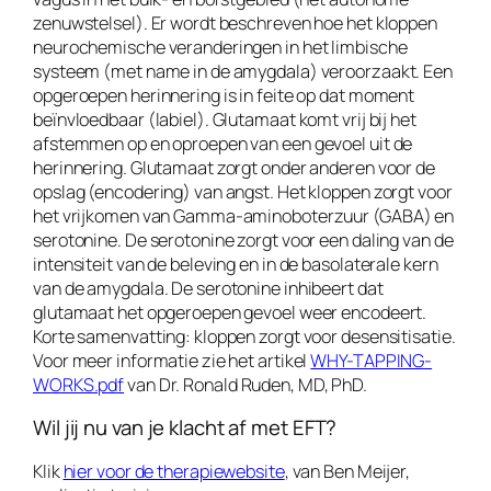
zenuwstelsel). Er wordt beschreven hoe het kloppen
neurochemische veranderingen in het limbische
systeem (met name in de amygdala) veroorzaakt. Een
opgeroepen herinnering is in feite op dat moment
beïnvloedbaar (labiel). Glutamaat komt vrij bij het
afstemmen op en oproepen van een gevoel uit de
herinnering. Glutamaat zorgt onder anderen voor de
opslag (encodering) van angst. Het kloppen zorgt voor
het vrijkomen van Gamma-aminoboterzuur (GABA) en
serotonine. De serotonine zorgt voor een daling van de
intensiteit van de beleving en in de basolaterale kern
van de amygdala. De serotonine inhibeert dat
glutamaat het opgeroepen gevoel weer encodeert.
Korte samenvatting: kloppen zorgt voor desensitisatie.
Voor meer informatie zie het artikel
WHY-TAPPING-
WORKS.pdf
van Dr. Ronald Ruden, MD, PhD.
Wil jij nu van je klacht af met EFT?
Klik
hier voor de therapiewebsite
, van Ben Meijer,