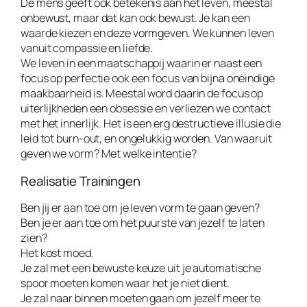
De mens geeft ook betekenis aan het leven, meestal
onbewust, maar dat kan ook bewust. Je kan een
waarde kiezen en deze vormgeven. We kunnen leven
vanuit compassie en liefde.
We leven in een maatschappij waarin er naast een
focus op perfectie ook een focus van bijna oneindige
maakbaarheid is. Meestal word daarin de focus op
uiterlijkheden een obsessie en verliezen we contact
met het innerlijk. Het is een erg destructieve illusie die
leid tot burn-out, en ongelukkig worden. Van waaruit
geven we vorm? Met welke intentie?
Realisatie Trainingen
Ben jij er aan toe om je leven vorm te gaan geven?
Ben je er aan toe om het puurste van jezelf te laten
zien?
Het kost moed.
Je zal met een bewuste keuze uit je automatische
spoor moeten komen waar het je niet dient.
Je zal naar binnen moeten gaan om jezelf meer te