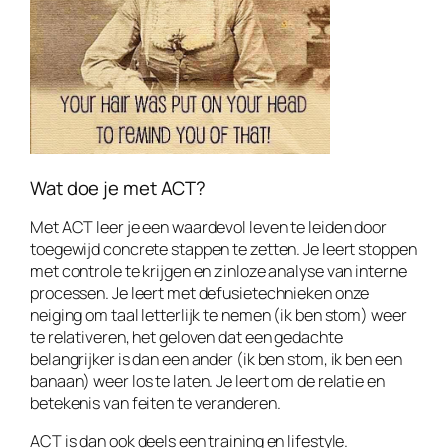
Wat doe je met ACT?
Met ACT leer je een waardevol leven te leiden door
toegewijd concrete stappen te zetten. Je leert stoppen
met controle te krijgen en zinloze analyse van interne
processen. Je leert met defusietechnieken onze
neiging om taal letterlijk te nemen (ik ben stom) weer
te relativeren, het geloven dat een gedachte
belangrijker is dan een ander (ik ben stom, ik ben een
banaan) weer los te laten. Je leert om de relatie en
betekenis van feiten te veranderen.
ACT is dan ook deels een training en lifestyle.