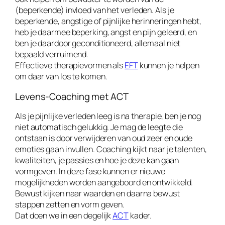
(beperkende) invloed van het verleden. Als je
beperkende, angstige of pijnlijke herinneringen hebt,
heb je daarmee beperking, angst en pijn geleerd, en
ben je daardoor geconditioneerd, allemaal niet
bepaald verruimend.
Effectieve therapievormen als
EFT
kunnen je helpen
om daar van los te komen.
Levens-Coaching met ACT
Als je pijnlijke verleden leeg is na therapie, ben je nog
niet automatisch gelukkig. Je mag de leegte die
ontstaan is door verwijderen van oud zeer en oude
emoties gaan invullen. Coaching kijkt naar je talenten,
kwaliteiten, je passies en hoe je deze kan gaan
vormgeven. In deze fase kunnen er nieuwe
mogelijkheden worden aangeboord en ontwikkeld.
Bewust kijken naar waarden en daarna bewust
stappen zetten en vorm geven.
Dat doen we in een degelijk
ACT
kader.