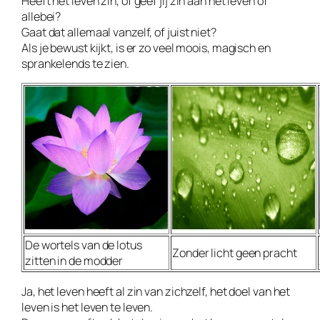
Heeft het leven zin, of geef jij zin aan het leven of
allebei?
Gaat dat allemaal vanzelf, of juist niet?
Als je bewust kijkt, is er zo veel moois, magisch en
sprankelends te zien.
De wortels van de lotus
Zonder licht geen pracht
zitten in de modder
Ja, het leven heeft al zin van zichzelf, het doel van het
leven is het leven te leven.