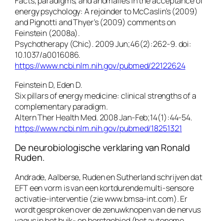
Facts, paradigms, and anomalies in the acceptance of
energy psychology: A rejoinder to McCaslin’s (2009)
and Pignotti and Thyer’s (2009) comments on
Feinstein (2008a).
Psychotherapy (Chic). 2009 Jun;46(2):262-9. doi:
10.1037/a0016086.
https://www.ncbi.nlm.nih.gov/pubmed/22122624
Feinstein D, Eden D.
Six pillars of energy medicine: clinical strengths of a
complementary paradigm.
Altern Ther Health Med. 2008 Jan-Feb;14(1):44-54.
https://www.ncbi.nlm.nih.gov/pubmed/18251321
De neurobiologische verklaring van Ronald
Ruden.
Andrade, Aalberse, Ruden en Sutherland schrijven dat
EFT een vorm is van een kortdurende multi-sensore
activatie-interventie (zie www.bmsa-int.com). Er
wordt gesproken over de zenuwknopen van de nervus
vagus in het buik- en borstgebied (het autonome