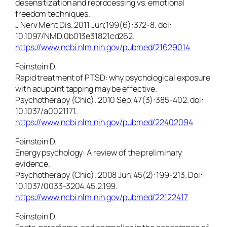
desensitization and reprocessing vs. emotional
freedom techniques.
J Nerv Ment Dis. 2011 Jun;199(6):372-8. doi:
10.1097/NMD.0b013e31821cd262.
https://www.ncbi.nlm.nih.gov/pubmed/21629014
Feinstein D.
Rapid treatment of PTSD: why psychological exposure
with acupoint tapping may be effective.
Psychotherapy (Chic). 2010 Sep;47(3):385-402. doi:
10.1037/a0021171.
https://www.ncbi.nlm.nih.gov/pubmed/22402094
Feinstein D.
Energy psychology: A review of the preliminary
evidence.
Psychotherapy (Chic). 2008 Jun;45(2):199-213. Doi:
10.1037/0033-3204.45.2.199.
https://www.ncbi.nlm.nih.gov/pubmed/22122417
Feinstein D.