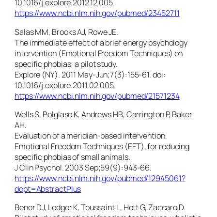
10.1016/j.explore.2012.12.005.
https://www.ncbi.nlm.nih.gov/pubmed/23452711
Salas MM, Brooks AJ, Rowe JE.
The immediate effect of a brief energy psychology
intervention (Emotional Freedom Techniques) on
specific phobias: a pilot study.
Explore (NY). 2011 May-Jun;7(3):155-61. doi:
10.1016/j.explore.2011.02.005.
https://www.ncbi.nlm.nih.gov/pubmed/21571234
Wells S, Polglase K, Andrews HB, Carrington P, Baker
AH.
Evaluation of a meridian-based intervention,
Emotional Freedom Techniques (EFT), for reducing
specific phobias of small animals.
J Clin Psychol. 2003 Sep;59(9):943-66.
https://www.ncbi.nlm.nih.gov/pubmed/12945061?
dopt=AbstractPlus
Benor DJ, Ledger K, Toussaint L, Hett G, Zaccaro D.