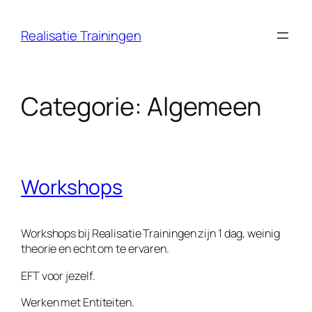
Ga
naar
Realisatie Trainingen
de
inhoud
Categorie:
Algemeen
Workshops
Workshops bij Realisatie Trainingen zijn 1 dag, weinig
theorie en echt om te ervaren.
EFT voor jezelf.
Werken met Entiteiten.