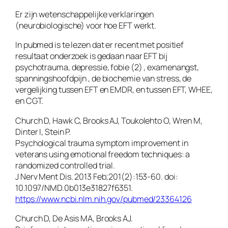
Er zijn wetenschappelijke verklaringen
(neurobiologische) voor hoe EFT werkt.
In pubmed is te lezen dat er recent met positief
resultaat onderzoek is gedaan naar EFT bij
psychotrauma, depressie, fobie (2) , examenangst,
spanningshoofdpijn , de biochemie van stress, de
vergelijking tussen EFT en EMDR, en tussen EFT, WHEE,
en CGT.
Church D, Hawk C, Brooks AJ, Toukolehto O, Wren M,
Dinter I, Stein P.
Psychological trauma symptom improvement in
veterans using emotional freedom techniques: a
randomized controlled trial.
J Nerv Ment Dis. 2013 Feb;201(2):153-60. doi:
10.1097/NMD.0b013e31827f6351.
https://www.ncbi.nlm.nih.gov/pubmed/23364126
Church D, De Asis MA, Brooks AJ.