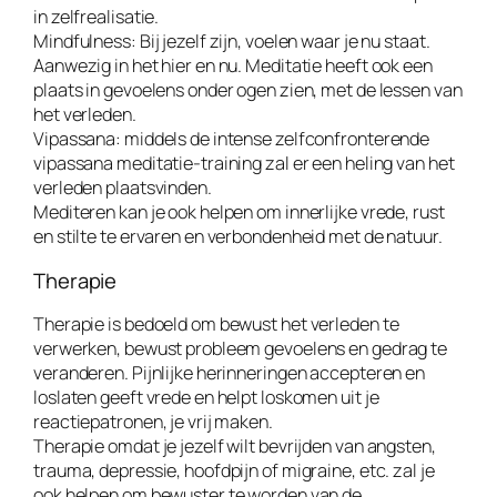
in zelfrealisatie.
Mindfulness: Bij jezelf zijn, voelen waar je nu staat.
Aanwezig in het hier en nu. Meditatie heeft ook een
plaats in gevoelens onder ogen zien, met de lessen van
het verleden.
Vipassana: middels de intense zelfconfronterende
vipassana meditatie-training zal er een heling van het
verleden plaatsvinden.
Mediteren kan je ook helpen om innerlijke vrede, rust
en stilte te ervaren en verbondenheid met de natuur.
Therapie
Therapie is bedoeld om bewust het verleden te
verwerken, bewust probleem gevoelens en gedrag te
veranderen. Pijnlijke herinneringen accepteren en
loslaten geeft vrede en helpt loskomen uit je
reactiepatronen, je vrij maken.
Therapie omdat je jezelf wilt bevrijden van angsten,
trauma, depressie, hoofdpijn of migraine, etc. zal je
ook helpen om bewuster te worden van de