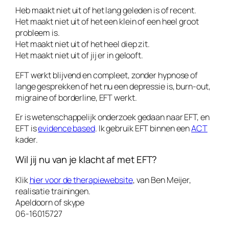
Heb maakt niet uit of het lang geleden is of recent.
Het maakt niet uit of het een klein of een heel groot
probleem is.
Het maakt niet uit of het heel diep zit.
Het maakt niet uit of jij er in gelooft.
EFT werkt blijvend en compleet, zonder hypnose of
lange gesprekken of het nu een depressie is, burn-out,
migraine of borderline, EFT werkt.
Er is wetenschappelijk onderzoek gedaan naar EFT, en
EFT is
evidence based
. Ik gebruik EFT binnen een
ACT
kader.
Wil jij nu van je klacht af met EFT?
Klik
hier voor de therapiewebsite
, van Ben Meijer,
realisatie trainingen.
Apeldoorn of skype
06-16015727