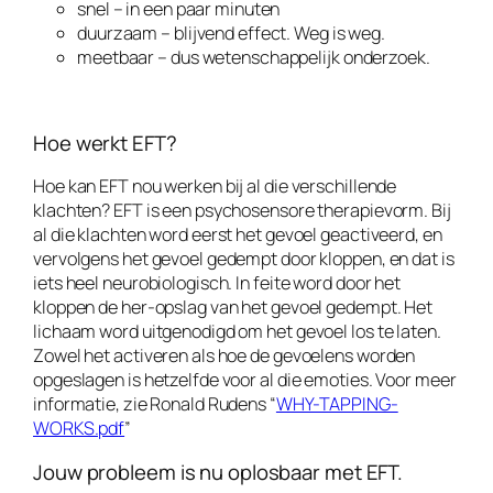
snel – in een paar minuten
duurzaam – blijvend effect. Weg is weg.
meetbaar – dus wetenschappelijk onderzoek.
Hoe werkt EFT?
Hoe kan EFT nou werken bij al die verschillende
klachten? EFT is een psychosensore therapievorm. Bij
al die klachten word eerst het gevoel geactiveerd, en
vervolgens het gevoel gedempt door kloppen, en dat is
iets heel neurobiologisch. In feite word door het
kloppen de her-opslag van het gevoel gedempt. Het
lichaam word uitgenodigd om het gevoel los te laten.
Zowel het activeren als hoe de gevoelens worden
opgeslagen is hetzelfde voor al die emoties. Voor meer
informatie, zie Ronald Rudens “
WHY-TAPPING-
WORKS.pdf
”
Jouw probleem is nu oplosbaar met EFT.