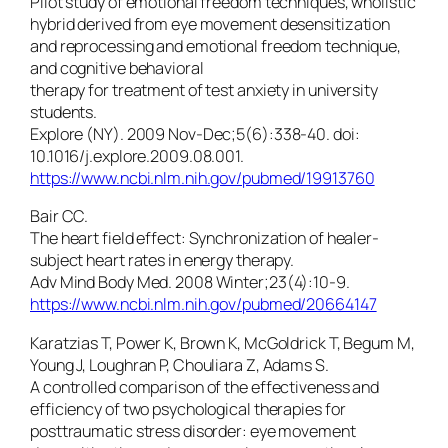
Pilot study of emotional freedom techniques, wholistic
hybrid derived from eye movement desensitization
and reprocessing and emotional freedom technique,
and cognitive behavioral
therapy for treatment of test anxiety in university
students.
Explore (NY). 2009 Nov-Dec;5(6):338-40. doi:
10.1016/j.explore.2009.08.001.
https://www.ncbi.nlm.nih.gov/pubmed/19913760
Bair CC.
The heart field effect: Synchronization of healer-
subject heart rates in energy therapy.
Adv Mind Body Med. 2008 Winter;23(4):10-9.
https://www.ncbi.nlm.nih.gov/pubmed/20664147
Karatzias T, Power K, Brown K, McGoldrick T, Begum M,
Young J, Loughran P, Chouliara Z, Adams S.
A controlled comparison of the effectiveness and
efficiency of two psychological therapies for
posttraumatic stress disorder: eye movement