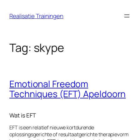
Ga
naar
Realisatie Trainingen
de
inhoud
Tag:
skype
Emotional Freedom
Techniques (EFT) Apeldoorn
Wat is EFT
EFT is een relatief nieuwe kortdurende
oplossingsgerichte of resultaatgerichte therapievorm