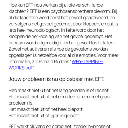
Hoe kan EFT nou werken bij al die verschillende
klachten? EFT is een psychosensore therapievorm. Bij
al die klachten word eerst het gevoel geactiveerd, en
vervolgens het gevoel gedempt door kloppen, en dat is
iets heel neurobiologisch. In feite word door het
kloppen de her-opslag van het gevoel gedempt. Het
lichaam word uitgenodigd om het gevoel los te laten.
Zowel het activeren als hoe de gevoelens worden
opgeslagen is hetzelfde voor al die emoties. Voor meer
informatie, zie Ronald Rudens “
WHY-TAPPING-
WORKS.pdf
”
Jouw probleem is nu oplosbaar met EFT.
Heb maakt niet uit of het lang geleden is of recent.
Het maakt niet uit of het een klein of een heel groot
probleem is.
Het maakt niet uit of het heel diep zit.
Het maakt niet uit of jij er in gelooft.
EFT werkt blijvend en compleet, zonder hypnose of