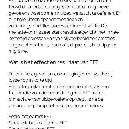
EFT bestaat uit kortdurend kloppen op het lichaam,
terwijl de aandacht is afgestemd op de negatieve
gevoelens waarop men invloed wenst uit te oefenen. Er
zijn hele uiteenlopende theorieën en
verklaringsmodellen over waarom EFT werkt. De
therapievorm is zeer sterk resultaatgericht; het in heel
korte tijd oplossen van van bijvoorbeeld een emoties
en gevoelens, fobie, trauma’s, depressie, hoofdpijn en
migraine.
Wat is het effect en resultaat van EFT
De emoties, gevoelens, overtuigingen en fysieke pijn
lossen op in korte tijd.
Een belangrijke emotionele herinnering zoals een
trauma die voor de behandeling met EFT tranen,
onmacht en schuldgevoelens oproept, is na de
behandeling compleet neutraal en emotieloos.
Fobie lost op met EFT.
Sociale fobie lost op met EFT.