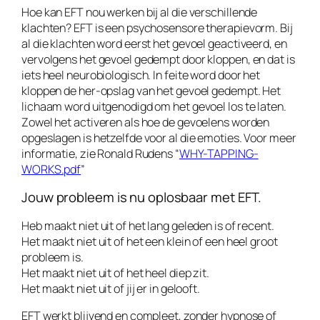
Hoe kan EFT nou werken bij al die verschillende
klachten? EFT is een psychosensore therapievorm. Bij
al die klachten word eerst het gevoel geactiveerd, en
vervolgens het gevoel gedempt door kloppen, en dat is
iets heel neurobiologisch. In feite word door het
kloppen de her-opslag van het gevoel gedempt. Het
lichaam word uitgenodigd om het gevoel los te laten.
Zowel het activeren als hoe de gevoelens worden
opgeslagen is hetzelfde voor al die emoties. Voor meer
informatie, zie Ronald Rudens “
WHY-TAPPING-
WORKS.pdf
”
Jouw probleem is nu oplosbaar met EFT.
Heb maakt niet uit of het lang geleden is of recent.
Het maakt niet uit of het een klein of een heel groot
probleem is.
Het maakt niet uit of het heel diep zit.
Het maakt niet uit of jij er in gelooft.
EFT werkt blijvend en compleet, zonder hypnose of