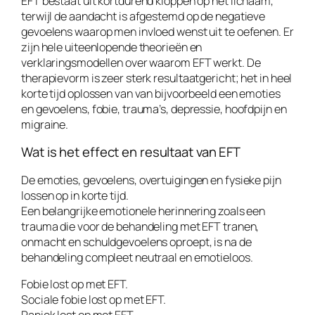
EFT bestaat uit kortdurend kloppen op het lichaam,
terwijl de aandacht is afgestemd op de negatieve
gevoelens waarop men invloed wenst uit te oefenen. Er
zijn hele uiteenlopende theorieën en
verklaringsmodellen over waarom EFT werkt. De
therapievorm is zeer sterk resultaatgericht; het in heel
korte tijd oplossen van van bijvoorbeeld een emoties
en gevoelens, fobie, trauma’s, depressie, hoofdpijn en
migraine.
Wat is het effect en resultaat van EFT
De emoties, gevoelens, overtuigingen en fysieke pijn
lossen op in korte tijd.
Een belangrijke emotionele herinnering zoals een
trauma die voor de behandeling met EFT tranen,
onmacht en schuldgevoelens oproept, is na de
behandeling compleet neutraal en emotieloos.
Fobie lost op met EFT.
Sociale fobie lost op met EFT.