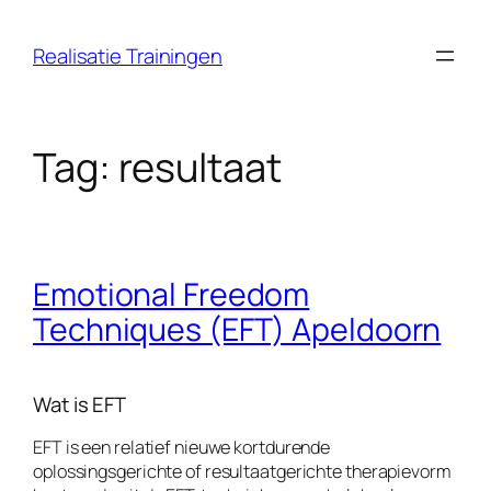
Ga
naar
Realisatie Trainingen
de
inhoud
Tag:
resultaat
Emotional Freedom
Techniques (EFT) Apeldoorn
Wat is EFT
EFT is een relatief nieuwe kortdurende
oplossingsgerichte of resultaatgerichte therapievorm