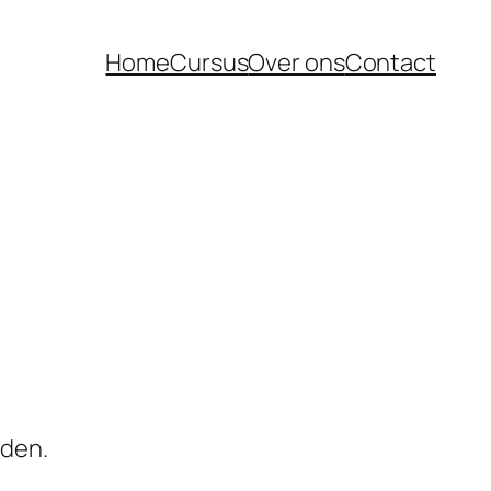
Home
Cursus
Over ons
Contact
rden.