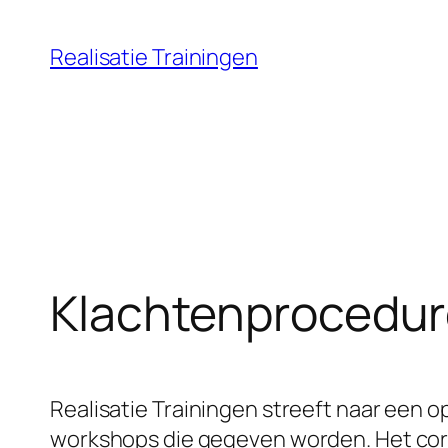
Ga
naar
Realisatie Trainingen
de
inhoud
Klachtenprocedu
Realisatie Trainingen streeft naar een o
workshops die gegeven worden. Het corre