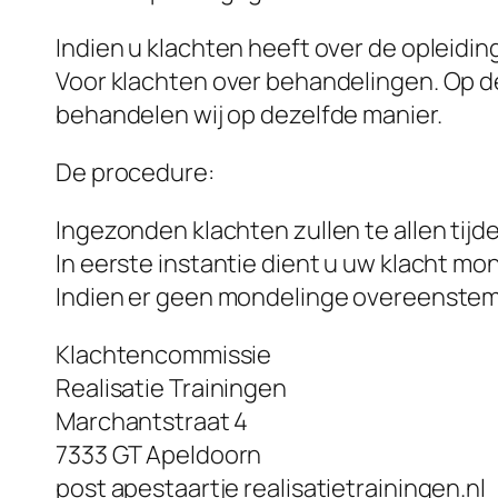
Indien u klachten heeft over de opleidi
Voor klachten over behandelingen. Op d
behandelen wij op dezelfde manier.
De procedure:
Ingezonden klachten zullen te allen tij
In eerste instantie dient u uw klacht mo
Indien er geen mondelinge overeenstemmi
Klachtencommissie
Realisatie Trainingen
Marchantstraat 4
7333 GT Apeldoorn
post apestaartje realisatietrainingen.nl