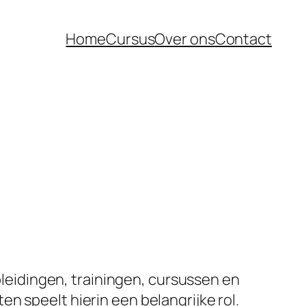
Home
Cursus
Over ons
Contact
opleidingen, trainingen, cursussen en
n speelt hierin een belangrijke rol.